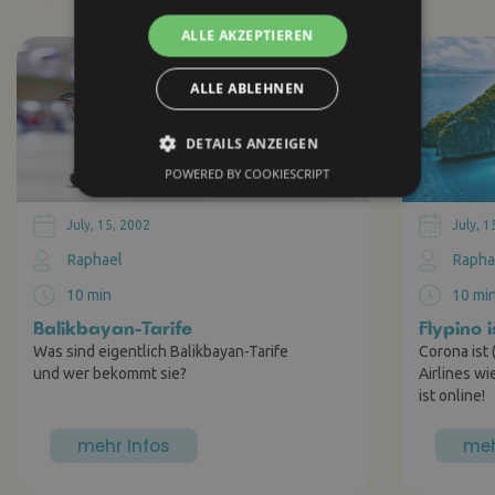
ALLE AKZEPTIEREN
ALLE ABLEHNEN
DETAILS ANZEIGEN
POWERED BY COOKIESCRIPT
July, 15, 2002
July, 1
Raphael
Rapha
10 min
10 mi
Balikbayan-Tarife
Flypino i
Was sind eigentlich Balikbayan-Tarife
Corona ist 
und wer bekommt sie?
Airlines wi
ist online!
mehr Infos
meh