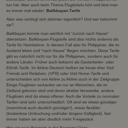
tun hat. Aber auch beim Thema Flugtickets hört und liest man
es immer mal wieder:
Balikbayan-Tarife
Aber was verbirgt sich dahinter eigentlich? Und wer bekommt
sie?
Balikbayan
könnte man wörtlich mit "zurück nach Hause"
übersetzen. Balikbayan-Flugtarife sind also nichts anderes als
Tarife für Heimkehrer. In diesem Fall also für Philippiner, die im
Ausland leben und "nach Hause" fliegen möchten. Diese Tarife
gibt es natürlich nicht nur für die Philippinen, sondern auch für
andere Länder. Früher auch bekannt als
Gastarbeiter-
oder
Ethnik-Tarife
. Im Airline-Deutsch heißen sie heute eher
Visit
Friends and Relatives- (VFR)
oder
Visit Home-Tarife
und
unterscheiden sich von Airline zu Airline auch in der Zielgruppe.
Einige Fluglinien verkaufen sie nur an Menschen, die im
Zielland geboren sind und deren direkte Verwandte, andere
Fluglinien sind da etwas offener. Auch die Vorteile zu normalen
Tarifen sind sehr unterschiedlich: Oft sind sie etwas günstiger
(manchmal auch deutlich günstiger!), etwas flexibler
(kostenlose Umbuchung und/oder längere Gültigkeit), fast
immer haben sie aber deutlich mehr Freigepäck.
Hier ein paar Beispiele in der Economy Class: