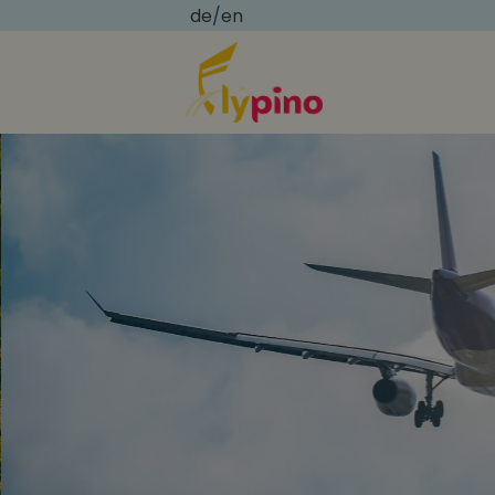
de
/
en