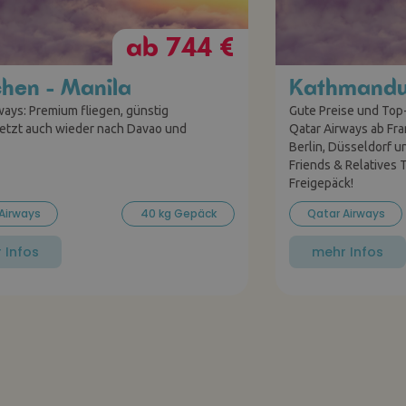
ab 744 €
hen - Manila
Kathmand
ways: Premium fliegen, günstig
Gute Preise und Top
etzt auch wieder nach Davao und
Qatar Airways ab Fr
Berlin, Düsseldorf u
Friends & Relatives T
Freigepäck!
Airways
40 kg Gepäck
Qatar Airways
 Infos
mehr Infos