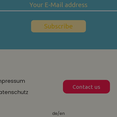
mpressum
Contact us
atenschutz
de
/
en