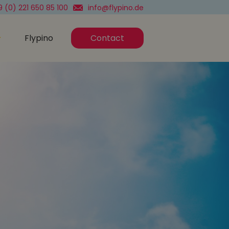
 (0) 221 650 85 100
info@flypino.de
Flypino
Contact