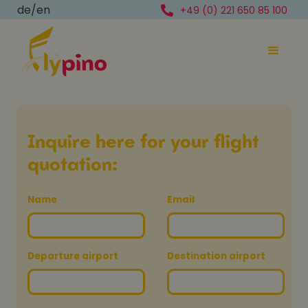
de
/
en
+49 (0) 221 650 85 100
Inquire here for your flight
quotation:
Name
Email
Departure airport
Destination airport